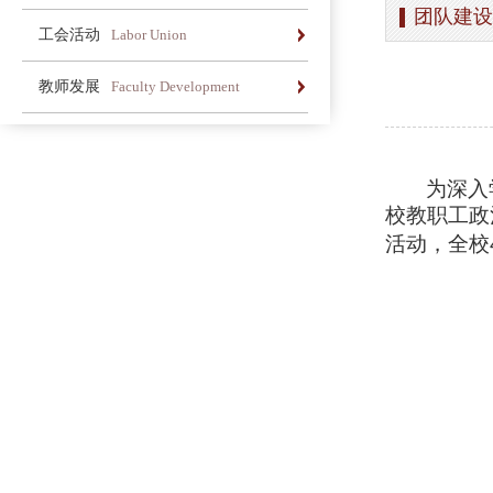
团队建设
办学简介
办学理念
荣誉长廊
工会活动
Labor Union
办学简介
办学理念
荣誉长廊
教师发展
Faculty Development
办学简介
办学理念
荣誉长廊
为深入
校教
职工政
活动，全校