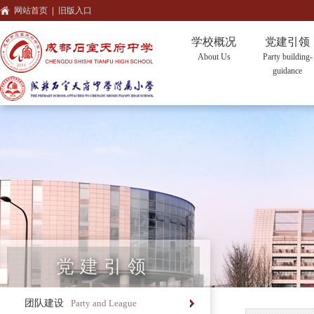
网站首页
|
旧版入口
学校概况
党建引领
About Us
Party building-
guidance
党建引领
团队建设
Party and League