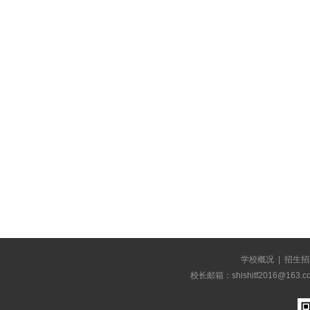
学校概况
|
招生招
校长邮箱：shishitf2016@1