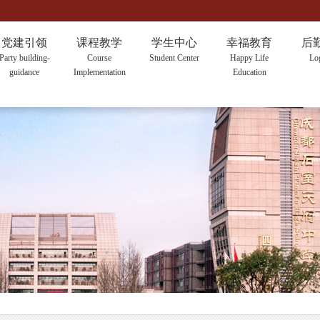
党建引领
课程教学
学生中心
幸福教育
后
Party building-
Course
Student Center
Happy Life
Log
guidance
Implementation
Education