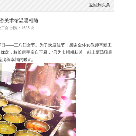
返回到头条
畅游美术馆温暖相随
源:校工会 浏览：
1585
次
日——三八妇女节。为了欢度佳节，感谢全体女教师辛勤工
优盘，校长唐宇亲自下厨，“只为巾帼耕耘苦，献上薄汤聊慰
流淌着幸福的暖流。