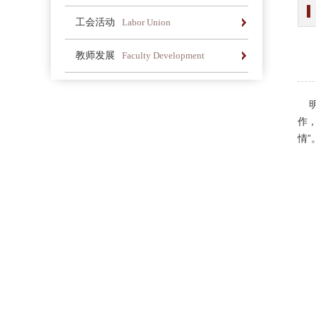
办学简介
办学理念
荣誉长廊
工会活动
Labor Union
办学简介
办学理念
荣誉长廊
教师发展
Faculty Development
办学简介
办学理念
荣誉长廊
明
作
情