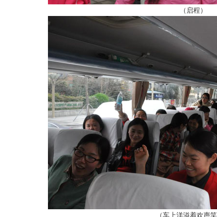
（启程）
（车上洋溢着欢声笑