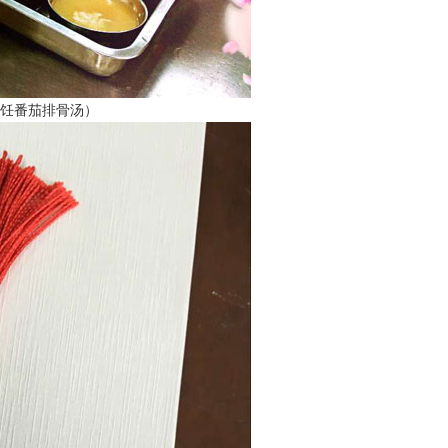
饪番茄排骨汤）