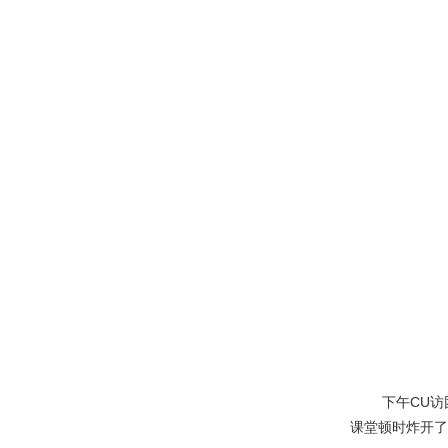
下午
CU
访
课堂顿时炸开了