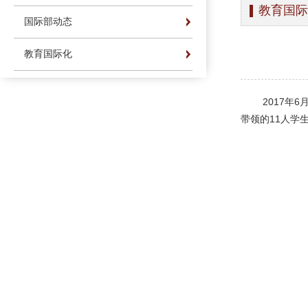
教育国际
办学简介
办学理念
荣誉长廊
国际部动态
办学简介
办学理念
荣誉长廊
教育国际化
办学简介
办学理念
荣誉长廊
2017
年
6
带领的
11
人学