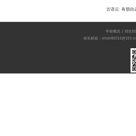
古语云:
有朋自
学校概况
|
招生招
校长邮箱：shishitf2016@1