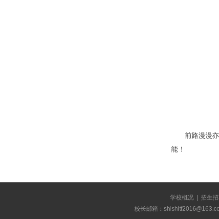
前路漫漫亦
能！
学校概况
|
招生招
校长邮箱：shishitf2016@1