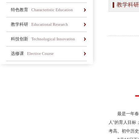
教学科研
办学简介
办学理念
荣誉长廊
特色教育
Characteristic Education
办学简介
办学理念
荣誉长廊
教学科研
Educational Research
办学简介
办学理念
荣誉长廊
科技创新
Technological Innovation
办学简介
办学理念
荣誉长廊
选修课
Elective Course
办学简介
办学理念
荣誉长廊
最是一年春
人”的育人目标
考高、初中历史