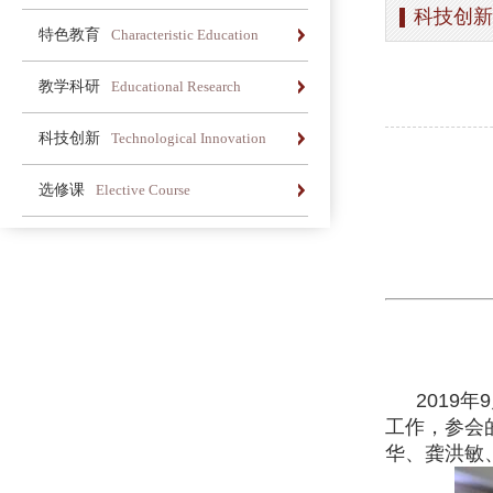
科技创新
办学简介
办学理念
荣誉长廊
特色教育
Characteristic Education
办学简介
办学理念
荣誉长廊
教学科研
Educational Research
办学简介
办学理念
荣誉长廊
科技创新
Technological Innovation
办学简介
办学理念
荣誉长廊
选修课
Elective Course
办学简介
办学理念
荣誉长廊
石室
2019
工作，参会
华、龚洪敏