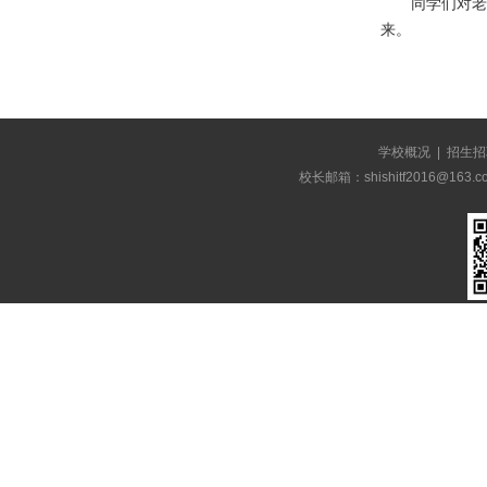
同学们对老
来。
学校概况
|
招生招
校长邮箱：shishitf2016@1