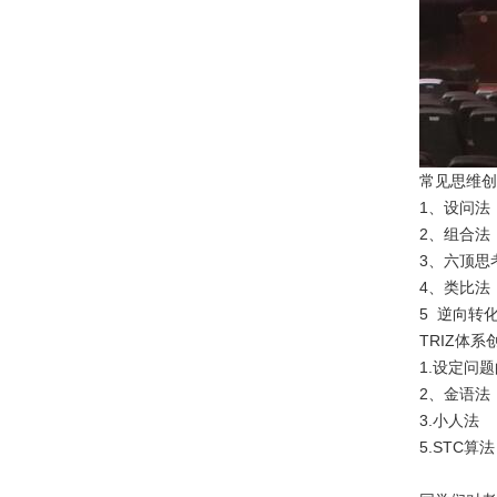
常见思维创
1、设问法
2、组合法（
3、六顶思
4、类比法
5 逆向转
TRIZ体系
1.设定问题
2、金语法
3.小人法
5.STC算法