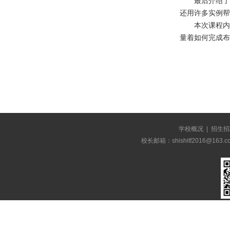
最后介绍了
还用许多实例帮
本次课程内
量着如何完成布
学校概况
|
招生招
校长邮箱：shishitf2016@1