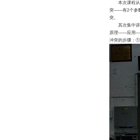
本次课程从
突——有2个参
突。
其次集中讲
原理——应用—
冲突的步骤：①