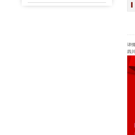
办学简介
办学理念
荣誉长廊
详情
四