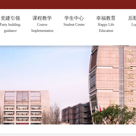
党建引领
课程教学
学生中心
幸福教育
后
Party building-
Course
Student Center
Happy Life
Log
guidance
Implementation
Education