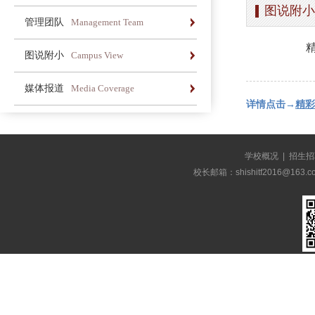
图说附小
办学简介
办学理念
荣誉长廊
管理团队
Management Team
办学简介
办学理念
荣誉长廊
图说附小
Campus View
办学简介
办学理念
荣誉长廊
媒体报道
Media Coverage
详情点击→
精彩
办学简介
办学理念
荣誉长廊
学校概况
|
招生招
校长邮箱：shishitf2016@1