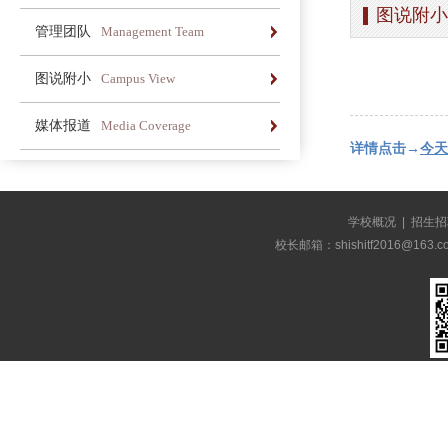
图说附小
办学简介
办学理念
荣誉长廊
管理团队
Management Team
办学简介
办学理念
荣誉长廊
图说附小
Campus View
办学简介
办学理念
荣誉长廊
媒体报道
Media Coverage
详情点击→
今天
办学简介
办学理念
荣誉长廊
学校概况
|
招生招
校长邮箱：shishitf2016@1