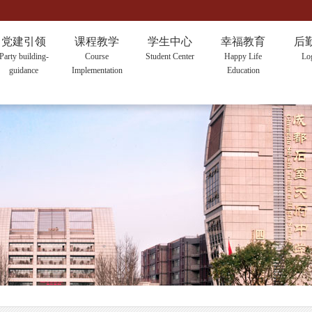
党建引领
课程教学
学生中心
幸福教育
后
Party building-
Course
Student Center
Happy Life
Log
guidance
Implementation
Education