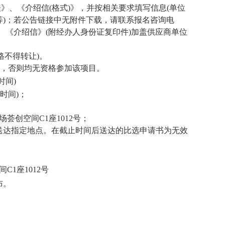
》、《介绍信(格式)》，并按相关要求填写信息(单位
)；若公告链接中无附件下载，请联系报名咨询电
、《介绍信》
(附经办人身份证复印件)加盖供应商单位
格不得转让
)。
，否则均无资格参加该项目。
时间)
京时间)；
场荟创空间C1座1012号
；
送达指定地点。在截止时间后送达的比选申请书为无效
C1座1012号
布。