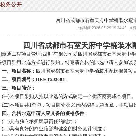
校务公开
四川省成都市石室天府中学桶装水配
上传时间:2026-05-29 19:34:43 
四川省成都市石室天府中学桶装水
润慧通工程项目管理
(四川)有限公司
受四川省成都市石室天府中学
务项目
采用比选方式进行采购，特邀请合格的比选申请人参加该
一、
项目名称：
四川省成都市石室天府中学桶装水配送服务项
二、
项目编号：
DRHT2026041
三、
项目简介：
(一)
本项目采购人拟以比选的方式
确定一个供应商完成本项目
。
(二)
本项目共
1个包，项目简介及采购内容详见第五章，本项目
四、
合格比选申请人应具备的资格条件：
(一)具有独立承担
民事责任
的能力；
(二)具有良好的商业信誉和健全的财务会计制度；
(三)具有履行合同所必需的设备和专业技术能力；