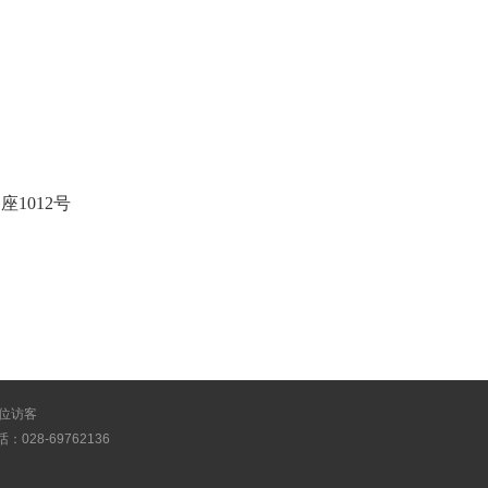
座1012号
位访客
028-69762136