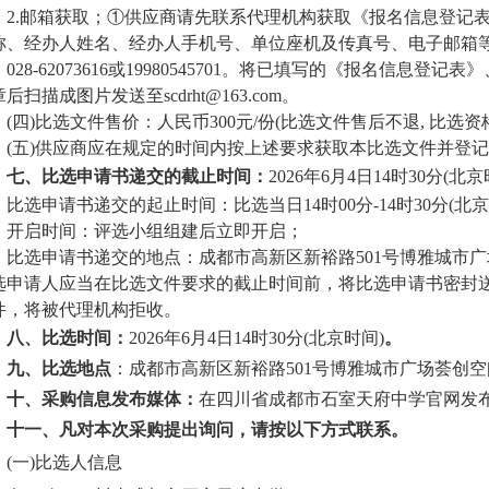
2.
邮箱获取；
①供应商请先联系代理机构获取《报名信息登记表
称、经办人姓名、经办人手机号、单位座机及传真号、电子邮箱等
：
028-62073616或1998054570
1
。
将已填写的《报名信息登记表》
后扫描成图片发送至scdrht@163.com
。
(四)
比选文件售价：人民币
30
0元
/份(比选文件售后不退,
比选
资
(五)供应商应在规定的时间内按上述要求获取本
比选文件
并登记
七、
比选申请书递交的截止时间：
2026年
6
月
4
日
14
时
30
分
(北京
比选申请书递交的起止时间：比选当日
14
时
0
0分-
14
时
3
0分(北
开启时间：评选小组组建后立即开启；
比选申请书递交的地点：
成都市高新区新裕路
501号博雅城市广
选申请人应当在比选文件要求的截止时间前，将比选申请书密封
件，将被代理机构拒收。
八、
比选时间：
2026年
6
月
4
日
14
时
3
0分(北京时间)
。
九、
比选地点
：
成都市高新区新裕路
501号博雅城市广场荟创空间
十、
采购信息发布媒体：
在四川省成都市石室天府中学
官网
发
十一、
凡对本次采购提出询问，请按以下方式联系。
(一)比选人信息