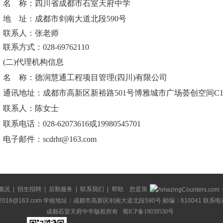
名
称：四川省成都市石室天府中学
地
址：成都市剑南大道北段
590号
联
系
人：
张老师
联系
方式：
028-69762110
(二)代理机构信息
名
称：
德润慧通工程项目管理
(四川)有限公司
通讯地址：成都市高新区新裕路
501号博雅城市广场荟创空间C1
联
系
人：
陈
女士
联系电话：
028-62073616或19980545701
电子邮件：
scdrht@163.com
概况
|
招生招聘
|
后勤服务
|
联系我们
|
帮助
您是第
tf2016@163.com 学校地址：成都市高新区剑南大道北段590号 邮编：610041 联系电话：
成都石室天府中学版权所有
蜀ICP备19039530号