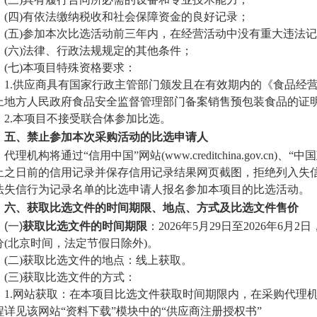
(四)有依法缴纳税收和
社会保障
资金的良好记录；
(五)参加本次比选活动前三年内，在经营活动中没有重大违法
(六)法律、
行政法
规规定的其他条件；
(七)本项目特殊资格要求：
1.
供应商具有国家行政主管部门颁发且在有效期内的《食品经
上地方人民政府食品安全监督管理部门备案销售预包装食品的证
2.
本项目不接受联合体参加比选。
五、
禁止参加本次采购活动的比选申请人
代理机构将通过
“信用中国”网站(www.creditchina.gov
止之日前的信用记录并保存信用记录结果网页截图，拒绝列入失
法失信行为记录名单的比选申请人报名参加本项目的比选活动。
六、
获取比选文件的时间期限、地点、方式及比选文件售价
(一)
获取比选文件的时间期限
：
2026年
5
月
29
日至
2026年
6
月
2
日
0分(北京时间，法定节假日除外)
。
(二)获取
比选文件
的地点：线上获取
。
(三)获取
比选文件
的方式：
1.网站获取：
在本项目
比选文件
获取时间期限内，在采购代理
程详见该网站“
资料
下载
”模块中的“供应商注册
授权书
”