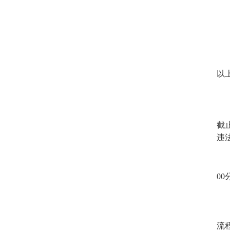
以
截
违
0
流