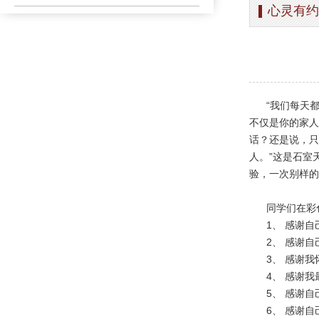
心灵有约
办学简介
办学理念
荣誉长廊
“我们每天都在
不仅是你的家人
话？还是说，只
人。”这是石室
验，一次别样的
同学们在彩色卡
1、 感谢自
2、 感谢自
3、 感谢我
4、 感谢我
5、 感谢自
6、 感谢自