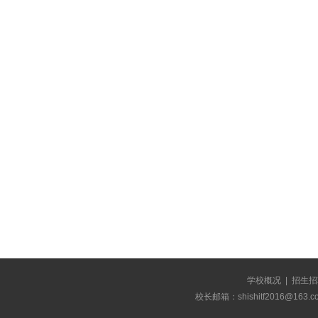
期
学校概况
|
招生招
校长邮箱：shishitf2016@1