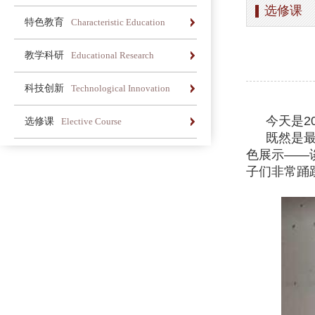
选修课
办学简介
办学理念
荣誉长廊
特色教育
Characteristic Education
办学简介
办学理念
荣誉长廊
教学科研
Educational Research
办学简介
办学理念
荣誉长廊
科技创新
Technological Innovation
办学简介
办学理念
荣誉长廊
今天是2
选修课
Elective Course
既然是
办学简介
办学理念
荣誉长廊
色展示——
子们非常踊