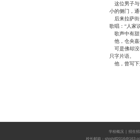
这位男子与一
小的侧门，通
后来拉萨街头
歌唱：“人家
歌声中有甜
他，仓央嘉措
可是佛却没有
只字片语。
他，曾写下
学校概况
|
招生招
校长邮箱：shishitf2016@1