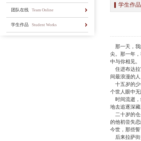
学生作品
办学简介
办学理念
荣誉长廊
团队在线
Team Online
办学简介
办学理念
荣誉长廊
学生作品
Student Works
办学简介
办学理念
荣誉长廊
那一天，我闭
尖。那一年，
中与你相见。
住进布达拉宫
间最浪漫的人
十五岁的少年
个世人眼中无
时间流逝，终
地去追逐深藏
二十岁的仓央
的他初尝失恋
今世，那些誓
后来拉萨街