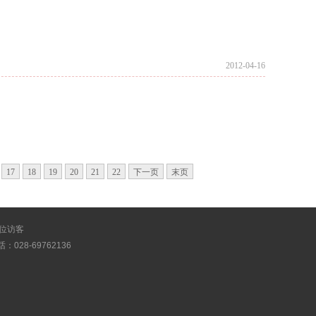
2012-04-16
17
18
19
20
21
22
下一页
末页
位访客
028-69762136