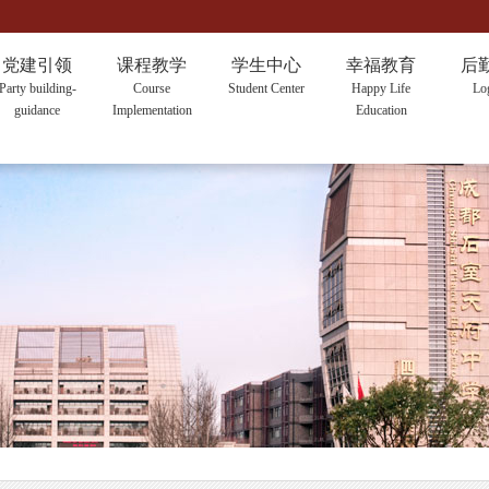
党建引领
课程教学
学生中心
幸福教育
后
Party building-
Course
Student Center
Happy Life
Log
guidance
Implementation
Education