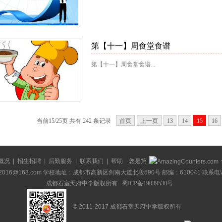
第【十一】周食堂食谱
第【十一】周食堂食谱...
当前15/25页 共有 242 条记录
首页
上一页
13
14
15
16
概况
|
招生招聘
|
后勤服务
|
联系我们
|
帮助
您是第
tf2016@163.com 学校地址：成都市高新区剑南大道北段590号 邮编：610041 联系电话：
成都石室天府中学版权所有
蜀ICP备19039530号
© 2011-2017 成都石室天府中学版权所有