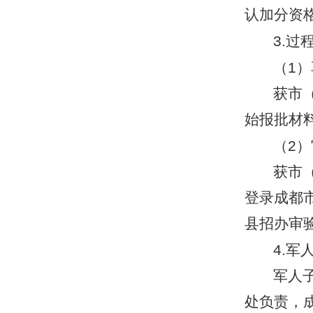
认加分资
3.
过
（
1
）
获市
始报批材
（
2
）
获市
登录成都
县招办审
4.
军
军人
处负责，