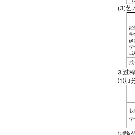
（
(
3
)
艺
经
学
经
学
成
成
3
.
过
⑴加
获
学
⑵降