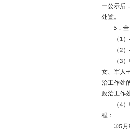
一公示后
处置。
5
．全
（
1
）
（
2
）
（
3
）
女、军人
治工作处
政治工作
（
4
）
程：
①
5
月