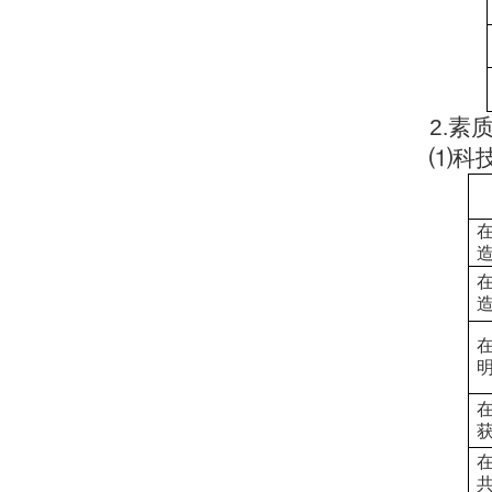
2
.
素
⑴科