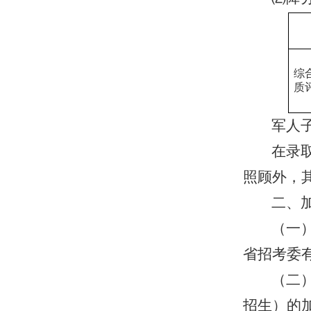
综
质
军人
在录
照顾外，
二、
（一
省招考委
（二
招生）的