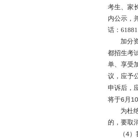
考生、家
内公示，并
话：6188
加分
都招生考
单、享受
议，应予
申诉后，
将于
6
月
1
为杜
的，要取
（
4
）