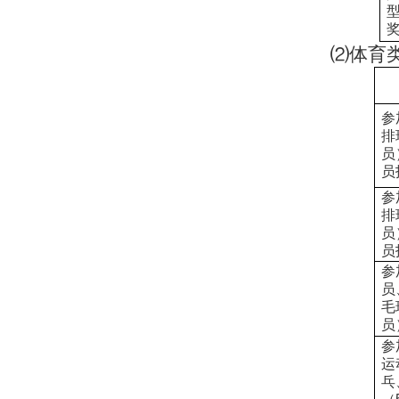
⑵体育
参
排
员
员
参
排
员
员
参
员
毛
员
参
运
乓