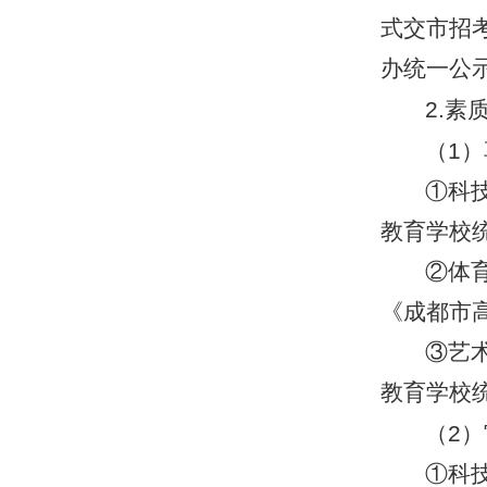
式交市招
办统一公
2.
素
（
1
）
①科
教育学校
②体
《成都市
③艺
教育学校
（
2
）
①科