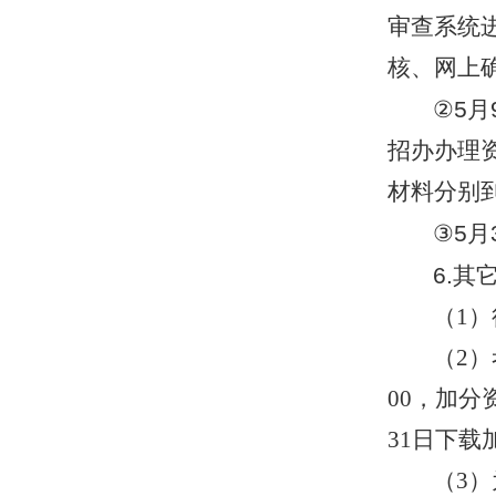
审查系统
核、网上
②
5
月
招办办理
材料分别
③
5
月
6.
其
（1
（2
00，加
31日下
（3