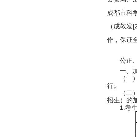
成都市科
（成教发
[
作，保证
公正
一、
（一
行。
（二
招生）的
1.
考