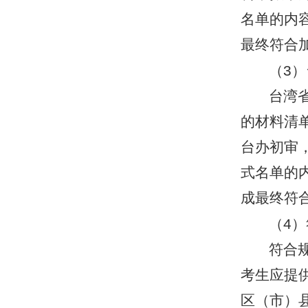
名单的内
最终符合
（
3
）
台湾
的材料清
台办初审
式名单的
成最终符
（
4
）
符合
考生应提
区（市）