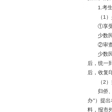
1.
考
（
1
）
①享
少数
②审
少数
后，统一
后，收复
（
2
）
归侨
办”）提
料，报市