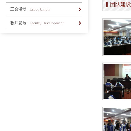
团队建设
办学简介
办学理念
荣誉长廊
工会活动
Labor Union
办学简介
办学理念
荣誉长廊
教师发展
Faculty Development
办学简介
办学理念
荣誉长廊