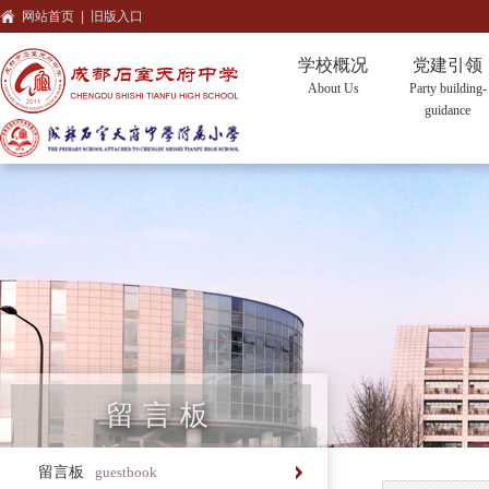
网站首页
|
旧版入口
学校概况
党建引领
About Us
Party building-
guidance
留言板
留言板
guestbook